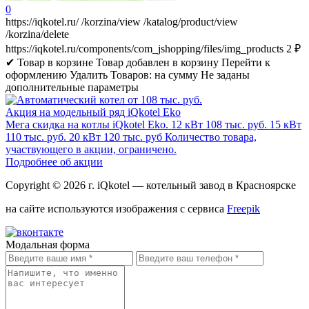
0
https://iqkotel.ru/
/korzina/view
/katalog/product/view
/korzina/delete
https://iqkotel.ru/components/com_jshopping/files/img_products
2
₽
✔ Товар в корзине
Товар добавлен в корзину
Перейти к
оформлению
Удалить
Товаров:
на сумму
Не заданы
дополнительные параметры
Акция на модельный ряд iQkotel Eko
Мега скидка на котлы iQkotel Eko. 12 кВт 108 тыс. руб. 15 кВт
110 тыс. руб. 20 кВт 120 тыс. руб Количество товара,
участвующего в акции, ограничено.
Подробнее об акции
Copyright © 2026 г.
iQkotel
— котельный завод в Красноярске
на сайте используются изображения с сервиса
Freepik
Модальная форма