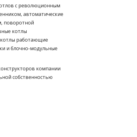
котлов с революционным
енником, автоматические
м, поворотной
вные котлы
, котлы работающие
тки и блочно-модульные
конструкторов компании
льной собственностью