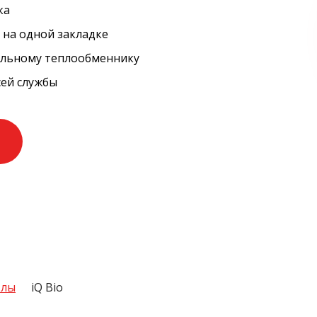
ка
 на одной закладке
альному теплообменнику
сей службы
тлы
iQ Bio