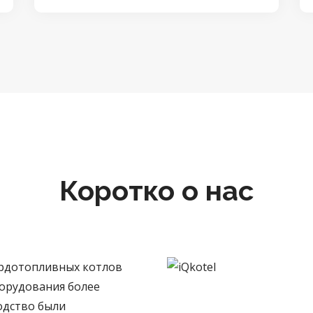
Коротко о нас
ердотопливных котлов
борудования более
водство были