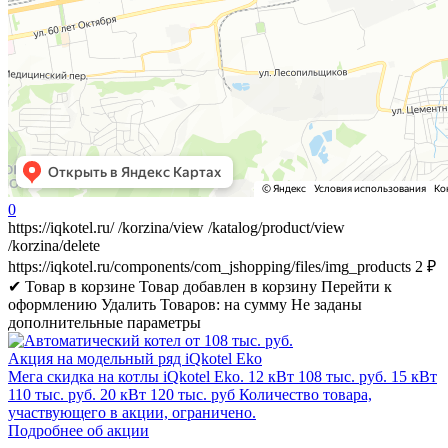
0
https://iqkotel.ru/
/korzina/view
/katalog/product/view
/korzina/delete
https://iqkotel.ru/components/com_jshopping/files/img_products
2
₽
✔ Товар в корзине
Товар добавлен в корзину
Перейти к
оформлению
Удалить
Товаров:
на сумму
Не заданы
дополнительные параметры
Акция на модельный ряд iQkotel Eko
Мега скидка на котлы iQkotel Eko. 12 кВт 108 тыс. руб. 15 кВт
110 тыс. руб. 20 кВт 120 тыс. руб Количество товара,
участвующего в акции, ограничено.
Подробнее об акции