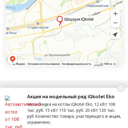
Copyright © 2026 г.
iQkotel
— котельный завод
Акция на модельный ряд iQkotel Eko
в Красноярске
Мега скидка на котлы iQkotel Eko. 12 кВт 108
на сайте используются изображения с сервиса
Freepik
тыс. руб. 15 кВт 110 тыс. руб. 20 кВт 120 тыс.
0
руб Количество товара, участвующего в акции,
ограничено.