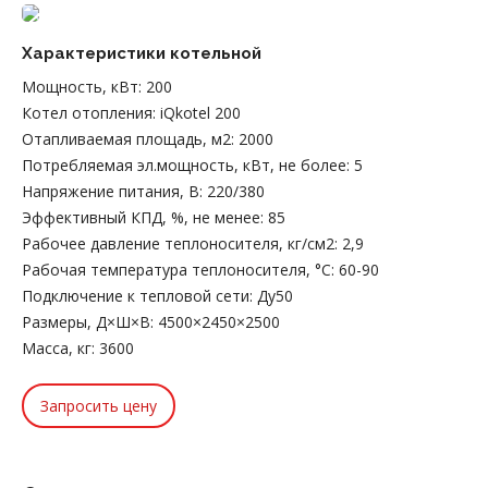
Характеристики котельной
Мощность, кВт
:
200
Котел отопления
:
iQkotel 200
Отапливаемая площадь, м2
:
2000
Потребляемая эл.мощность, кВт, не более
:
5
Напряжение питания, В
:
220/380
Эффективный КПД, %, не менее
:
85
Рабочее давление теплоносителя, кг/см2
:
2,9
Рабочая температура теплоносителя, °С
:
60-90
Подключение к тепловой сети
:
Ду50
Размеры, Д×Ш×В
:
4500×2450×2500
Масса, кг
:
3600
Запросить цену