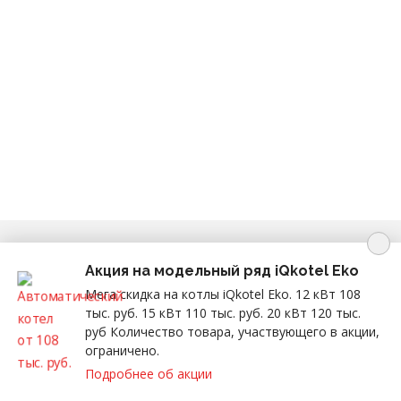
Copyright © 2026 г.
iQkotel
— котельный завод
Акция на модельный ряд iQkotel Eko
в Красноярске
Мега скидка на котлы iQkotel Eko. 12 кВт 108
на сайте используются изображения с сервиса
Freepik
тыс. руб. 15 кВт 110 тыс. руб. 20 кВт 120 тыс.
1
руб Количество товара, участвующего в акции,
ограничено.
Подробнее об акции